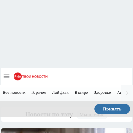
Все новости
Горячее
Лайфхак
В мире
Здоровье
Авто
Принять
Новости по тэгу
Мышление