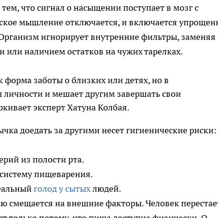
тем, что сигнал о насыщении поступает в мозг с
еское мышление отключается, и включается упроще
 Организм игнорирует внутренние фильтры, заменяя
 или наличием остатков на чужих тарелках.
 форма заботы о близких или детях, но в
ы личности и мешает другим завершать свои
ркивает эксперт Хатуна Колбая.
чка доедать за другими несет гигиенические риски:
рий из полости рта.
 систему пищеварения.
реальный
голод у сытых
людей.
ю смещается на внешние факторы. Человек перестае
ст только потому, что пища доступна физически. О