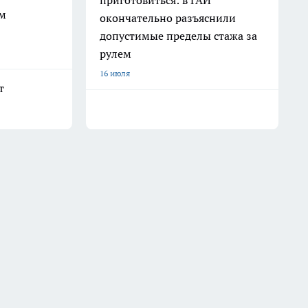
приготовиться: в ГАИ
ым
окончательно разъяснили
допустимые пределы стажа за
рулем
16 июля
т