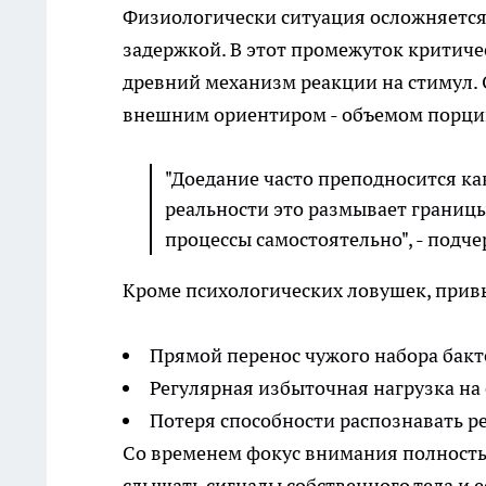
Физиологически ситуация осложняется 
задержкой. В этот промежуток критич
древний механизм реакции на стимул.
внешним ориентиром - объемом порции
"Доедание часто преподносится как
реальности это размывает границ
процессы самостоятельно", - подче
Кроме психологических ловушек, привы
Прямой перенос чужого набора бакте
Регулярная избыточная нагрузка на
Потеря способности распознавать 
Со временем фокус внимания полность
слышать сигналы собственного тела и е