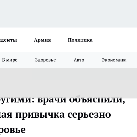
иденты
Армия
Политика
В мире
Здоровье
Авто
Экономика
ругими: врачи объяснили,
ная привычка серьезно
ровье