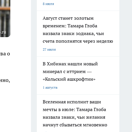
8 июля
Август станет золотым
временем: Тамара Глоба
.ru
назвала знаки зодиака, чьи
счета пополнятся через неделю
27 июля
ва о
В Хибинах нашли новый
минерал с иттрием —
«Кольский ашкрофтин»
нно,
1 августа
Вселенная исполнит ваши
мечты в июле: Тамара Глоба
назвала знаки, чьи желания
начнут сбываться мгновенно