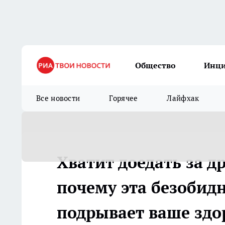
Общество
Инц
Все новости
Горячее
Лайфхак
Хватит доедать за д
почему эта безобид
подрывает ваше здо