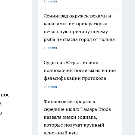
15 июля
Ленинград окружен реками и
каналами: историк раскрыл
печальную причину почему
рыба не спасла город от голода
15 июля
Судью из Югры лишили
полномочий после выявленной
фальсификации протокола
10 июля
вное
Финансовый прорыв в
й
середине июля: Тамара Глоба
в
назвала знаки зодиака,
которые получат крупный
денежный куш