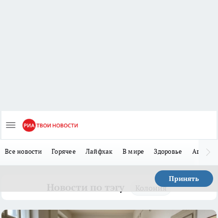
Все новости
Горячее
Лайфхак
В мире
Здоровье
Авто
Принять
Новости по тэгу
Колония