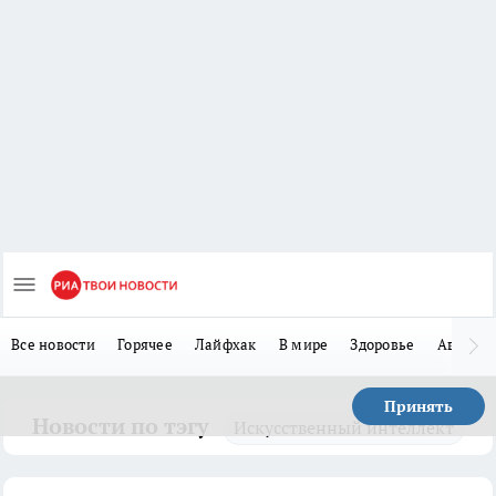
Все новости
Горячее
Лайфхак
В мире
Здоровье
Авто
Принять
Новости по тэгу
Искусственный интеллект