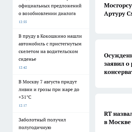
Мосгорсу
официальных предложений
Артуру С
о возобновлении диалога
12:55
В пруду в Кокошкино нашли
автомобиль с пристегнутым
скелетом на водительском
Осужденн
сиденье
заявил о
12:42
консерв
В Москву 7 августа придут
ливни и грозы при жаре до
+31°C
12:17
RT назва
Заболотный получил
в Москве
полугодичную