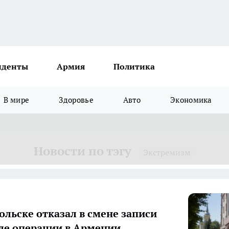
иденты
Армия
Политика
В мире
Здоровье
Авто
Экономика
Новости по тэгу
Экстремизм
больске отказал в смене записи
ле операции в Армении