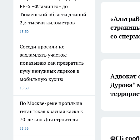
FP-5 «Фламинго» до
Тюменской области длиной
«АльтраВ
2,5 тысячи километров
страницы
15:30
со сперм
Соседи просили не
захламлять участок:
показываю как превратить
кучу ненужных ящиков в
Адвокат 
мобильную кухню
Дурова* 
15:30
террорис
По Москве-реке проплыла
гигантская красная каска к
70-летию Дня строителя
15:16
ФСБ сооб