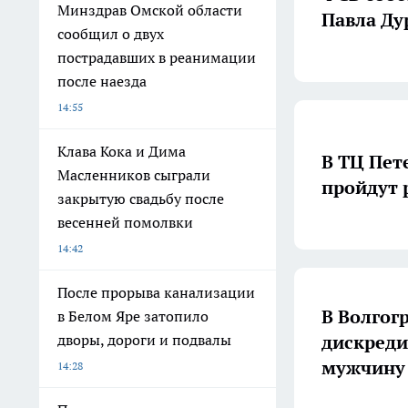
Минздрав Омской области
Павла Ду
сообщил о двух
пострадавших в реанимации
после наезда
14:55
Клава Кока и Дима
В ТЦ Пете
Масленников сыграли
пройдут 
закрытую свадьбу после
весенней помолвки
14:42
После прорыва канализации
В Волгог
в Белом Яре затопило
дискреди
дворы, дороги и подвалы
мужчину
14:28