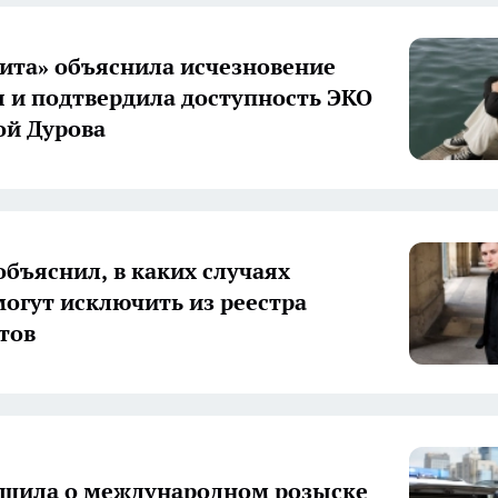
ита» объяснила исчезновение
 и подтвердила доступность ЭКО
ой Дурова
объяснил, в каких случаях
могут исключить из реестра
тов
щила о международном розыске