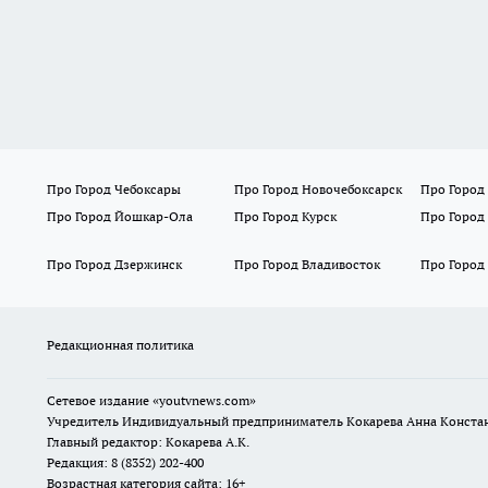
Про Город Чебоксары
Про Город Новочебоксарск
Про Город
Про Город Йошкар-Ола
Про Город Курск
Про Город
Про Город Дзержинск
Про Город Владивосток
Про Город
Редакционная политика
Сетевое издание
«youtvnews.com»
Учредитель Индивидуальный предприниматель Кокарева Анна Конста
Главный редактор: Кокарева А.К.
Редакция: 8 (8352) 202-400
Возрастная категория сайта: 16+