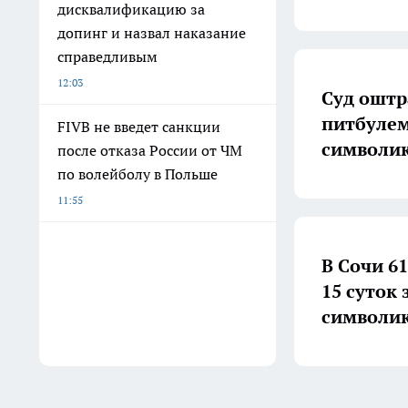
дисквалификацию за
допинг и назвал наказание
справедливым
12:03
Суд оштр
питбулем
FIVB не введет санкции
символи
после отказа России от ЧМ
по волейболу в Польше
11:55
В Сочи 6
15 суток
символи