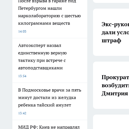
После взрыва в гараже под
Петербургом нашли
нарколабораторию с шестью
килограммами веществ
Экс-руко
дали усл
14:03
штраф
Автоэксперт назвал
единственную верную
тактику при встрече с
автоподставщиками
Прокурат
13:54
возбудит
В Подмосковье врачи за пять
Дмитрия 
минут достали из желудка
ребенка тайский амулет
13:42
МИД РФ: Киев не направлял