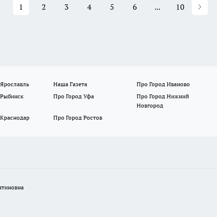
1
2
3
4
5
6
...
10
 Ярославль
Наша Газета
Про Город Иваново
 Рыбинск
Про Город Уфа
Про Город Нижний
Новгород
 Краснодар
Про Город Ростов
нтиновна