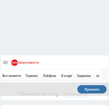
Все новости
Горячее
Лайфхак
В мире
Здоровье
Авто
Принять
Новости по тэгу
Дипломатия