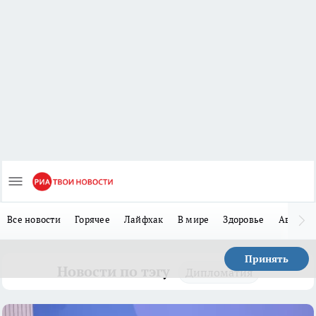
Все новости
Горячее
Лайфхак
В мире
Здоровье
Авто
Принять
Новости по тэгу
Дипломатия