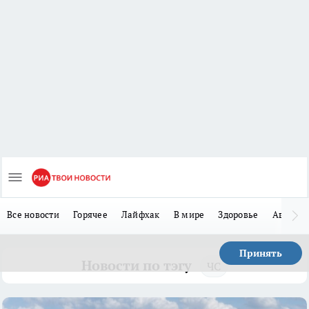
Все новости
Горячее
Лайфхак
В мире
Здоровье
Авто
Принять
Новости по тэгу
ЧС