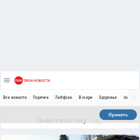
Все новости
Горячее
Лайфхак
В мире
Здоровье
Авто
Принять
Новости по тэгу
ЧС