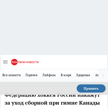
Все новости
Горячее
Лайфхак
В мире
Здоровье
Авто
Принять
Федерацию хоккея России накажут
за уход сборной при гимне Канады