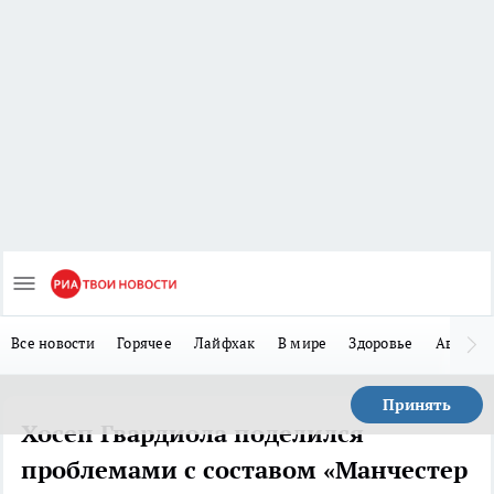
Все новости
Горячее
Лайфхак
В мире
Здоровье
Авто
Принять
Хосеп Гвардиола поделился
проблемами с составом «Манчестер