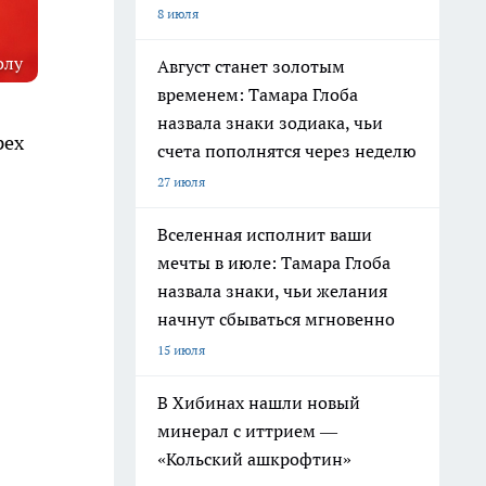
8 июля
олу
Август станет золотым
временем: Тамара Глоба
назвала знаки зодиака, чьи
рех
счета пополнятся через неделю
27 июля
Вселенная исполнит ваши
мечты в июле: Тамара Глоба
назвала знаки, чьи желания
начнут сбываться мгновенно
15 июля
В Хибинах нашли новый
минерал с иттрием —
«Кольский ашкрофтин»