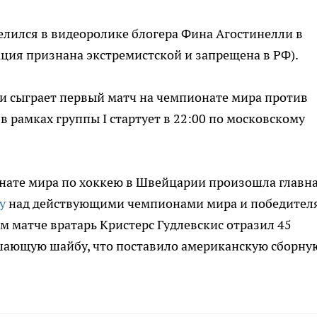
лился в видеоролике блогера Фина Агостинелли в
ация признана экстремистской и запрещена в РФ).
и сыграет первый матч на чемпионате мира против
 рамках группы I стартует в 22:00 по московскому
онате мира по хоккею в Швейцарии произошла главн
у
над действующими чемпионами мира и победител
м матче вратарь Кристерс Гудлевскис отразил 45
ешающую шайбу, что поставило американскую сборну