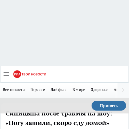
Все новости
Горячее
Лайфхак
В мире
Здоровье
Авто
Принять
Синицына после травмы на шоу:
«Ногу зашили, скоро еду домой»