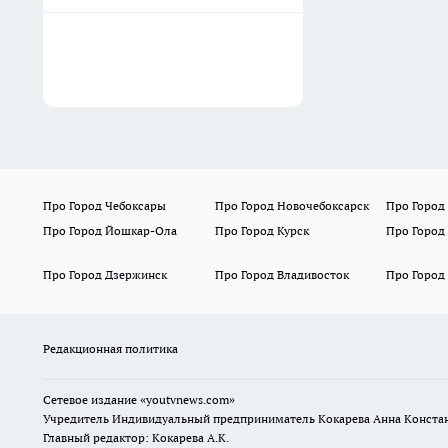
Про Город Чебоксары
Про Город Новочебоксарск
Про Город
Про Город Йошкар-Ола
Про Город Курск
Про Город
Про Город Дзержинск
Про Город Владивосток
Про Город
Редакционная политика
Сетевое издание
«youtvnews.com»
Учредитель Индивидуальный предприниматель Кокарева Анна Конста
Главный редактор: Кокарева А.К.