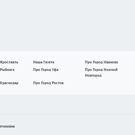
 Ярославль
Наша Газета
Про Город Иваново
 Рыбинск
Про Город Уфа
Про Город Нижний
Новгород
 Краснодар
Про Город Ростов
нтиновна