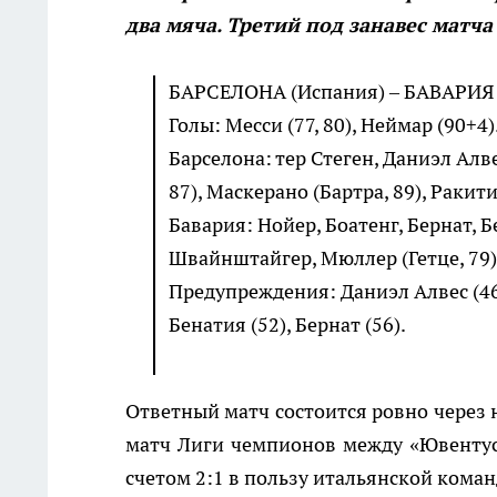
два мяча. Третий под занавес матча
БАРСЕЛОНА (Испания) – БАВАРИЯ (
Голы: Месси (77, 80), Неймар (90+4)
Барселона: тер Стеген, Даниэл Алв
87), Маскерано (Бартра, 89), Ракити
Бавария: Нойер, Боатенг, Бернат, 
Швайнштайгер, Мюллер (Гетце, 79)
Предупреждения: Даниэл Алвес (46),
Бенатия (52), Бернат (56).
Ответный матч состоится ровно через
матч Лиги чемпионов между «Ювентусо
счетом 2:1 в пользу итальянской коман