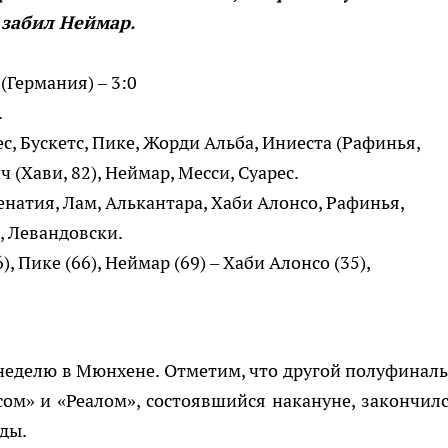
 забил Неймар.
Германия) – 3:0
.
ес, Бускетс, Пике, Жорди Альба, Иниеста (Рафинья,
ч (Хави, 82), Неймар, Месси, Суарес.
Бенатия, Лам, Алькантара, Хаби Алонсо, Рафинья,
, Левандовски.
 Пике (66), Неймар (69) – Хаби Алонсо (35),
 неделю в Мюнхене. Отметим, что другой полуфинал
м» и «Реалом», состоявшийся накануне, закончилс
ды.