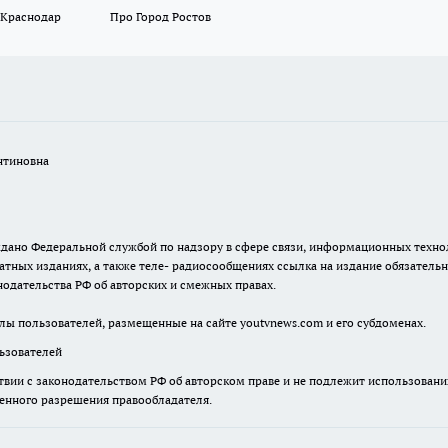
 Краснодар
Про Город Ростов
нтиновна
. выдано Федеральной службой по надзору в сфере связи, информационных тех
атных изданиях, а также теле- радиосообщениях ссылка на издание обязатель
одательства РФ об авторских и смежных правах.
лы пользователей, размещенные на сайте youtvnews.com и его субдоменах.
зователей
твии с законодательством РФ об авторском праве и не подлежит использовани
менного разрешения правообладателя.