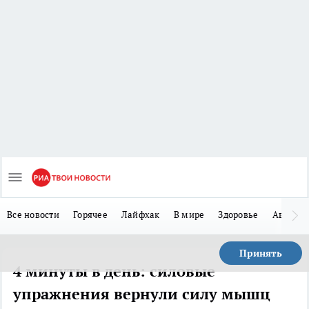
Все новости
Горячее
Лайфхак
В мире
Здоровье
Авто
Принять
4 минуты в день: силовые
упражнения вернули силу мышц