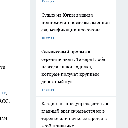
15 июля
Судью из Югры лишили
полномочий после выявленной
фальсификации протокола
10 июля
Финансовый прорыв в
середине июля: Тамара Глоба
ств
назвала знаки зодиака,
которые получат крупный
денежный куш
17 июля
нг
,
АСС,
Кардиолог предупреждает: ваш
главный враг скрывается не в
язи
тарелке или пачке сигарет, а в
этой привычке