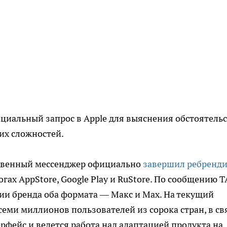
циальный запрос в Apple для выяснения обстоятель
их сложностей.
ственный мессенджер официально
завершил ребренди
гах AppStore, Google Play и RuStore. По сообщению Т
ии бренда оба формата — Макс и Max. На текущий
еми миллионов пользователей из сорока стран, в св
рфейс и ведется работа над адаптацией продукта на