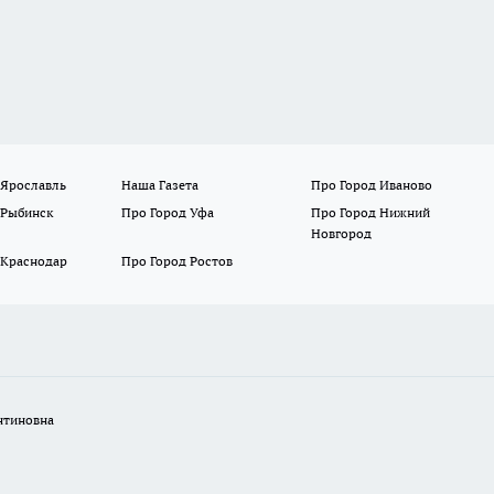
 Ярославль
Наша Газета
Про Город Иваново
 Рыбинск
Про Город Уфа
Про Город Нижний
Новгород
 Краснодар
Про Город Ростов
нтиновна