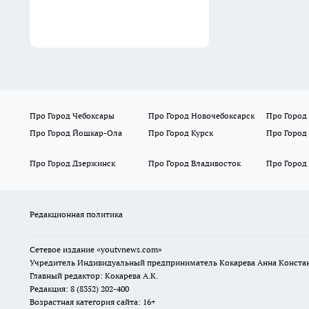
Про Город Чебоксары
Про Город Новочебоксарск
Про Город
Про Город Йошкар-Ола
Про Город Курск
Про Город
Про Город Дзержинск
Про Город Владивосток
Про Город
Редакционная политика
Сетевое издание
«youtvnews.com»
Учредитель Индивидуальный предприниматель Кокарева Анна Конста
Главный редактор: Кокарева А.К.
Редакция: 8 (8352) 202-400
Возрастная категория сайта: 16+