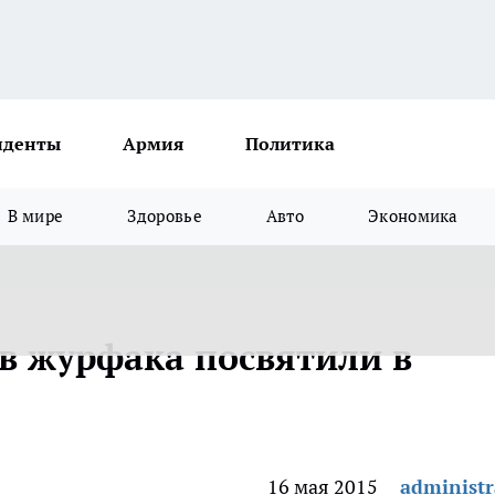
иденты
Армия
Политика
В мире
Здоровье
Авто
Экономика
в журфака посвятили в
16 мая 2015
administr