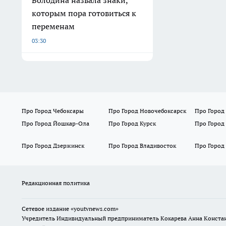
Володина назвала знаки,
которым пора готовиться к
переменам
03:30
Про Город Чебоксары
Про Город Новочебоксарск
Про Город
Про Город Йошкар-Ола
Про Город Курск
Про Город
Про Город Дзержинск
Про Город Владивосток
Про Город
Редакционная политика
Сетевое издание
«youtvnews.com»
Учредитель Индивидуальный предприниматель Кокарева Анна Конста