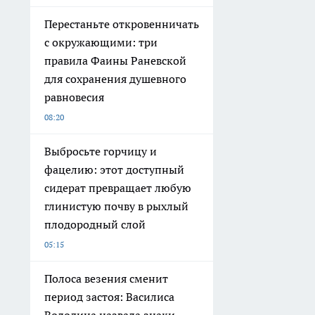
Перестаньте откровенничать
с окружающими: три
правила Фаины Раневской
для сохранения душевного
равновесия
08:20
Выбросьте горчицу и
фацелию: этот доступный
сидерат превращает любую
глинистую почву в рыхлый
плодородный слой
05:15
Полоса везения сменит
период застоя: Василиса