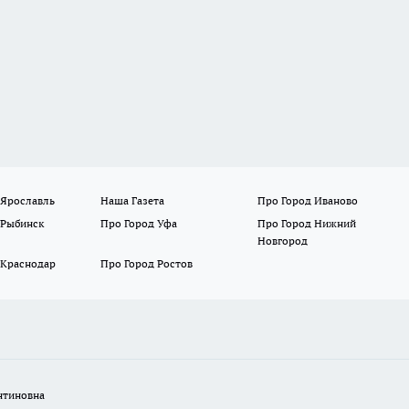
 Ярославль
Наша Газета
Про Город Иваново
 Рыбинск
Про Город Уфа
Про Город Нижний
Новгород
 Краснодар
Про Город Ростов
нтиновна