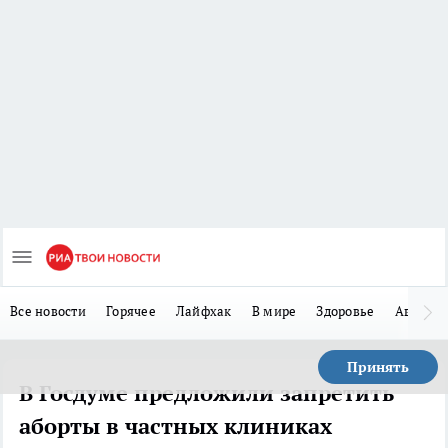
Все новости
Горячее
Лайфхак
В мире
Здоровье
Авто
Принять
В Госдуме предложили запретить
аборты в частных клиниках