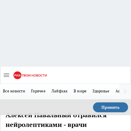
Все новости
Горячее
Лайфхак
В мире
Здоровье
Авто
Принять
Алексей Навальный отравился
нейролептиками - врачи