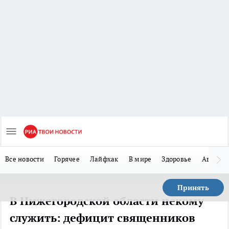
Все новости
Горячее
Лайфхак
В мире
Здоровье
Авто
Принять
В Нижегородской области некому
служить: дефицит священников