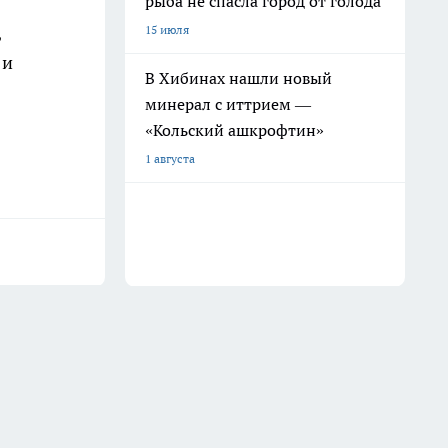
рыба не спасла город от голода
,
15 июля
 и
В Хибинах нашли новый
минерал с иттрием —
«Кольский ашкрофтин»
1 августа