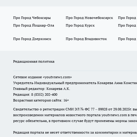
Про Город Чебоксары
Про Город Новочебоксарск
Про Город
Про Город Йошкар-Ола
Про Город Курск
Про Город
Про Город Дзержинск
Про Город Владивосток
Про Город
Редакционная политика
Сетевое издание
«youtvnews.com»
Учредитель Индивидуальный предприниматель Кокарева Анна Конста
Главный редактор: Кокарева А.К.
Редакция: 8 (8352) 202-400
Возрастная категория сайта: 16+
Свидетельство о регистрации СМИ ЭЛ № ФС 77 – 89928 от 29.08.2025г
воспроизведении материалов новостного портала youtvnews.com в печ
ресурс обязательна, в противном случае будут применены нормы закон
Редакция портала не несет ответственности за комментарии и материа