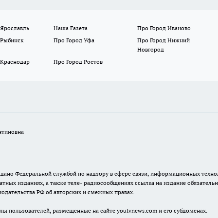
 Ярославль
Наша Газета
Про Город Иваново
 Рыбинск
Про Город Уфа
Про Город Нижний
Новгород
 Краснодар
Про Город Ростов
нтиновна
. выдано Федеральной службой по надзору в сфере связи, информационных тех
атных изданиях, а также теле- радиосообщениях ссылка на издание обязатель
одательства РФ об авторских и смежных правах.
лы пользователей, размещенные на сайте youtvnews.com и его субдоменах.