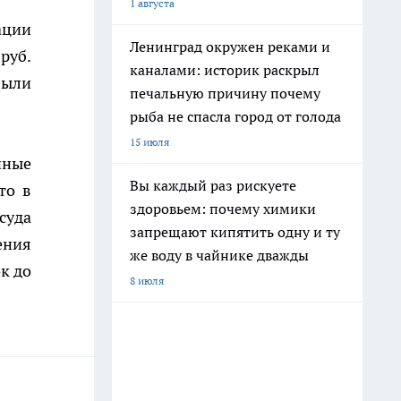
1 августа
ации
Ленинград окружен реками и
руб.
каналами: историк раскрыл
были
печальную причину почему
рыба не спасла город от голода
15 июля
нные
Вы каждый раз рискуете
то в
здоровьем: почему химики
суда
запрещают кипятить одну и ту
ения
же воду в чайнике дважды
к до
8 июля