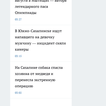
августа в Мытищах — автора
легендарного паса
Олимпиады
03:27
В Южно-Сахалинске ищут
напавшего на девочку
мужчину — инцидент сняли
камеры
03:15
На Сахалине собака спасла
хозяина от медведя и
перенесла экстренную
операцию
03:02