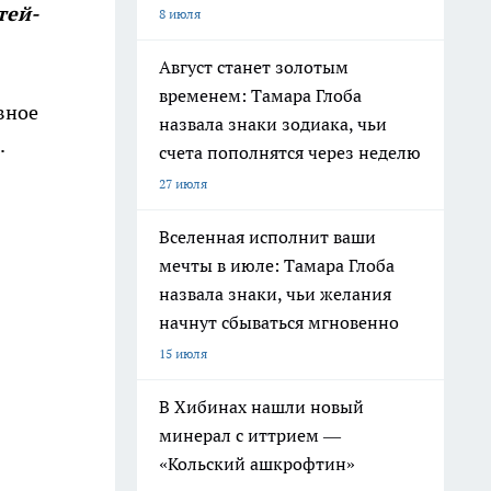
тей-
8 июля
Август станет золотым
временем: Тамара Глоба
вное
назвала знаки зодиака, чьи
.
счета пополнятся через неделю
27 июля
Вселенная исполнит ваши
мечты в июле: Тамара Глоба
назвала знаки, чьи желания
начнут сбываться мгновенно
15 июля
В Хибинах нашли новый
минерал с иттрием —
«Кольский ашкрофтин»