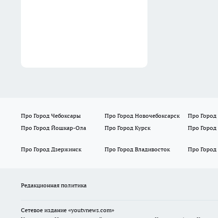
Про Город Чебоксары
Про Город Новочебоксарск
Про Город
Про Город Йошкар-Ола
Про Город Курск
Про Город
Про Город Дзержинск
Про Город Владивосток
Про Город
Редакционная политика
Сетевое издание
«youtvnews.com»