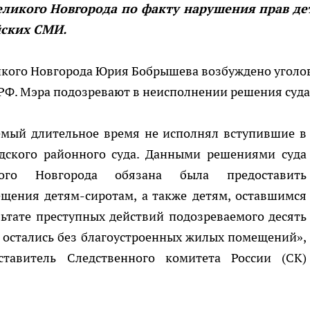
еликого Новгорода по факту нарушения прав де
йских СМИ.
икого Новгорода Юрия Бобрышева возбуждено уголо
а РФ. Мэра подозревают в неисполнении решения суда
аемый длительное время не исполнял вступившие в
дского районного суда. Данными решениями суда
ого Новгорода обязана была предоставить
ения детям-сиротам, а также детям, оставшимся
льтате преступных действий подозреваемого десять
т остались без благоустроенных жилых помещений»,
авитель Следственного комитета России (СК)