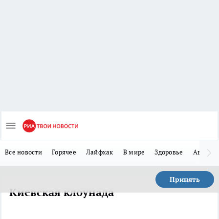
Все новости
Горячее
Лайфхак
В мире
Здоровье
Авто
Принять
Киевская клоунада