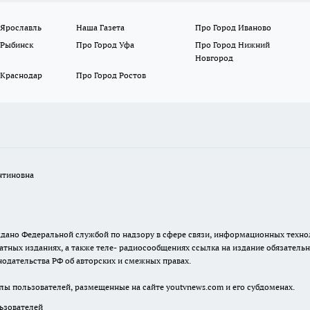
 Ярославль
Наша Газета
Про Город Иваново
 Рыбинск
Про Город Уфа
Про Город Нижний
Новгород
 Краснодар
Про Город Ростов
нтиновна
. выдано Федеральной службой по надзору в сфере связи, информационных тех
атных изданиях, а также теле- радиосообщениях ссылка на издание обязатель
одательства РФ об авторских и смежных правах.
лы пользователей, размещенные на сайте youtvnews.com и его субдоменах.
зователей