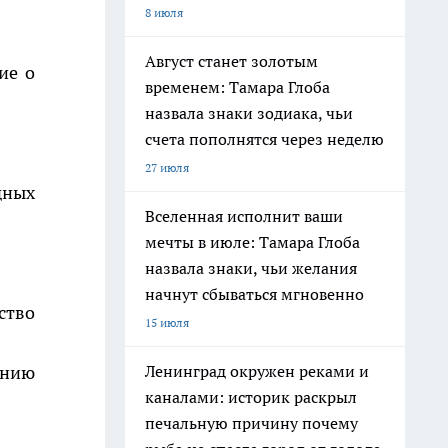
8 июля
Август станет золотым
ие о
временем: Тамара Глоба
назвала знаки зодиака, чьи
счета пополнятся через неделю
27 июля
дных
Вселенная исполнит ваши
мечты в июле: Тамара Глоба
назвала знаки, чьи желания
начнут сбываться мгновенно
ство
15 июля
ению
Ленинград окружен реками и
каналами: историк раскрыл
печальную причину почему