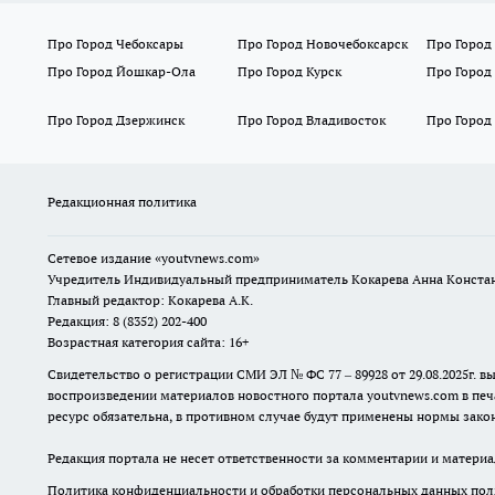
Про Город Чебоксары
Про Город Новочебоксарск
Про Город
Про Город Йошкар-Ола
Про Город Курск
Про Город
Про Город Дзержинск
Про Город Владивосток
Про Город
Редакционная политика
Сетевое издание
«youtvnews.com»
Учредитель Индивидуальный предприниматель Кокарева Анна Конста
Главный редактор: Кокарева А.К.
Редакция: 8 (8352) 202-400
Возрастная категория сайта: 16+
Свидетельство о регистрации СМИ ЭЛ № ФС 77 – 89928 от 29.08.2025г
воспроизведении материалов новостного портала youtvnews.com в печ
ресурс обязательна, в противном случае будут применены нормы закон
Редакция портала не несет ответственности за комментарии и материа
Политика конфиденциальности и обработки персональных данных поль