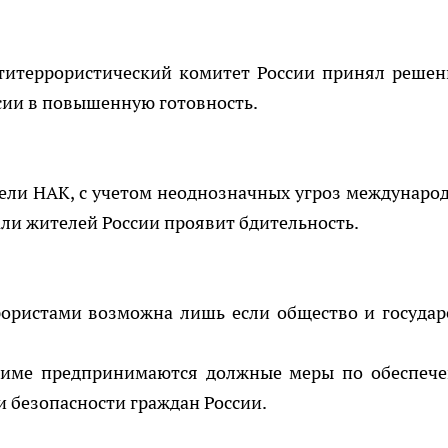
титеррористический комитет России принял решен
сии в повышенную готовность.
тели НАК, с учетом неоднозначных угроз междунаро
ли жителей России проявит бдительность.
рористами возможна лишь если общество и государ
жиме предпринимаются должные меры по обеспеч
 безопасности граждан России.