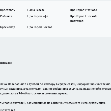
 Ярославль
Наша Газета
Про Город Иваново
 Рыбинск
Про Город Уфа
Про Город Нижний
Новгород
 Краснодар
Про Город Ростов
нтиновна
. выдано Федеральной службой по надзору в сфере связи, информационных тех
атных изданиях, а также теле- радиосообщениях ссылка на издание обязатель
одательства РФ об авторских и смежных правах.
лы пользователей, размещенные на сайте youtvnews.com и его субдоменах.
зователей