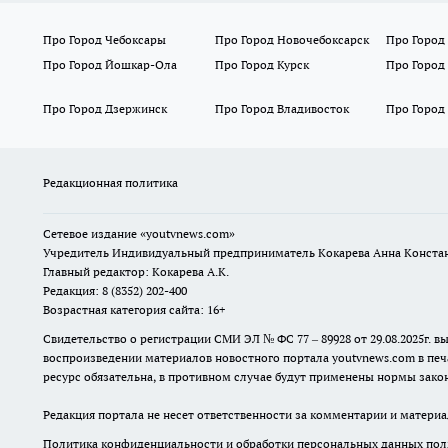
Про Город Чебоксары
Про Город Новочебоксарск
Про Город
Про Город Йошкар-Ола
Про Город Курск
Про Город
Про Город Дзержинск
Про Город Владивосток
Про Город
Редакционная политика
Сетевое издание
«youtvnews.com»
Учредитель Индивидуальный предприниматель Кокарева Анна Конста
Главный редактор: Кокарева А.К.
Редакция: 8 (8352) 202-400
Возрастная категория сайта: 16+
Свидетельство о регистрации СМИ ЭЛ № ФС 77 – 89928 от 29.08.2025г
воспроизведении материалов новостного портала youtvnews.com в печ
ресурс обязательна, в противном случае будут применены нормы закон
Редакция портала не несет ответственности за комментарии и материа
Политика конфиденциальности и обработки персональных данных поль