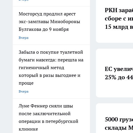
РКН зара
Мосгорсуд продлил арест
сборе с 
экс-замглавы Минобороны
15 млрд в
Булгакова до 9 ноября
Вчера
Забыла о покупке туалетной
бумаги навсегда: перешла на
гигиеничный метод
ЕС увели
который в разы выгоднее и
25% до 4
проще
Вчера
Луне Феннер сняли швы
после заключительной
5000 гру
операции в петербургской
склады М
клинике