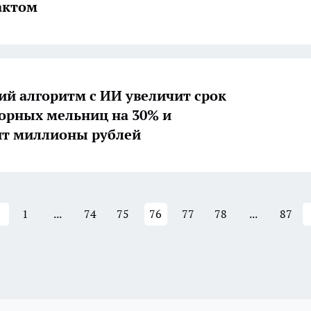
актом
ий алгоритм с ИИ увеличит срок
орных мельниц на 30% и
ит миллионы рублей
1
...
74
75
76
77
78
...
87