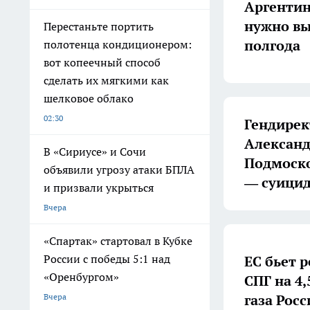
Аргентин
нужно вы
Перестаньте портить
полгода
полотенца кондиционером:
вот копеечный способ
сделать их мягкими как
шелковое облако
02:30
Гендирек
Александ
В «Сириусе» и Сочи
Подмоско
объявили угрозу атаки БПЛА
— суици
и призвали укрыться
Вчера
«Спартак» стартовал в Кубке
России с победы 5:1 над
ЕС бьет 
«Оренбургом»
СПГ на 4,
газа Росс
Вчера