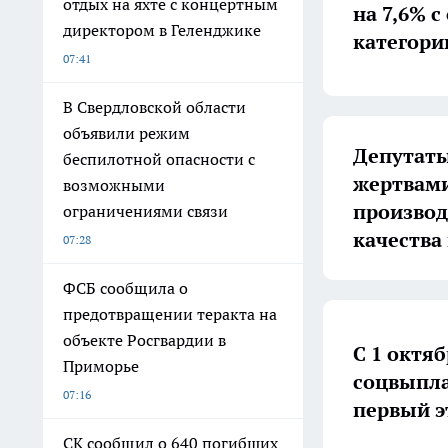
отдых на яхте с концертным
на 7,6% 
директором в Геленджике
категори
07:41
В Свердловской области
объявили режим
Депутаты
беспилотной опасности с
жертвами
возможными
производ
ограничениями связи
качества
07:28
ФСБ сообщила о
предотвращении теракта на
объекте Росгвардии в
С 1 октя
Приморье
соцвыпла
07:16
первый э
СК сообщил о 640 погибших