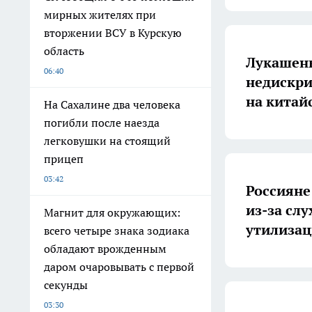
мирных жителях при
вторжении ВСУ в Курскую
область
Лукашенк
06:40
недискри
на китай
На Сахалине два человека
погибли после наезда
легковушки на стоящий
прицеп
03:42
Россияне
из-за сл
Магнит для окружающих:
утилизац
всего четыре знака зодиака
обладают врожденным
даром очаровывать с первой
секунды
03:30