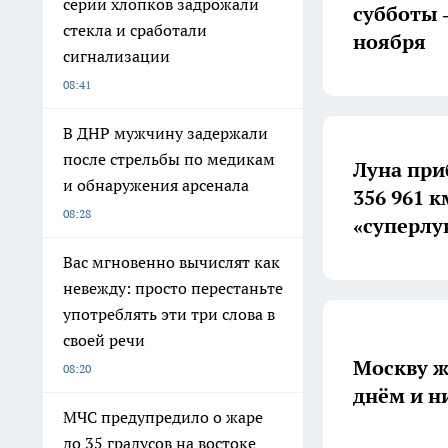
серии хлопков задрожали
субботы 
стекла и сработали
ноября
сигнализации
08:41
В ДНР мужчину задержали
после стрельбы по медикам
Луна при
и обнаружения арсенала
356 961 
08:28
«суперлу
Вас мгновенно вычислят как
невежду: просто перестаньте
употреблять эти три слова в
своей речи
Москву ж
08:20
днём и н
МЧС предупредило о жаре
до 35 градусов на востоке