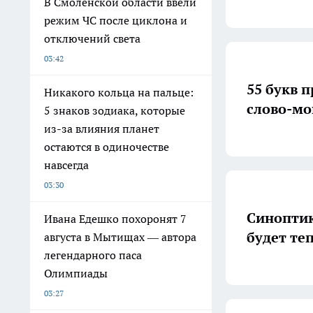
В Смоленской области ввели
режим ЧС после циклона и
отключений света
03:42
55 букв 
Никакого кольца на пальце:
слово-мо
5 знаков зодиака, которые
из-за влияния планет
остаются в одиночестве
навсегда
03:30
Синоптик
Ивана Едешко похоронят 7
будет те
августа в Мытищах — автора
легендарного паса
Олимпиады
03:27