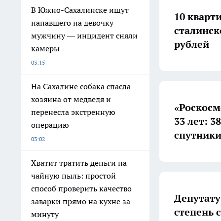
В Южно-Сахалинске ищут
10 кварт
напавшего на девочку
сталинск
мужчину — инцидент сняли
рублей
камеры
03:15
На Сахалине собака спасла
хозяина от медведя и
«Роскосм
перенесла экстренную
33 лет: 
операцию
спутники
03:02
Хватит тратить деньги на
чайную пыль: простой
способ проверить качество
Депутату
заварки прямо на кухне за
степень 
минуту