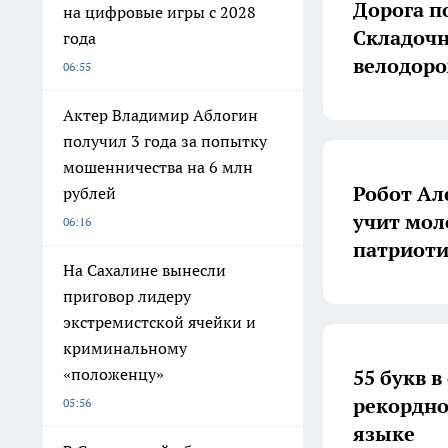
Дорога п
на цифровые игры с 2028
Складочн
года
велодоро
06:55
Актер Владимир Аблогин
получил 3 года за попытку
мошенничества на 6 млн
Робот Ал
рублей
учит мол
06:16
патриоти
На Сахалине вынесли
приговор лидеру
экстремистской ячейки и
криминальному
«положенцу»
55 букв 
рекордно
05:56
языке