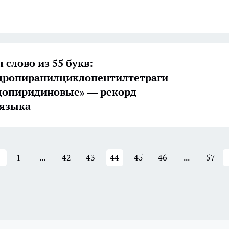
 слово из 55 букв:
дропиранилциклопентилтетраги
допиридиновые» — рекорд
 языка
1
...
42
43
44
45
46
...
57