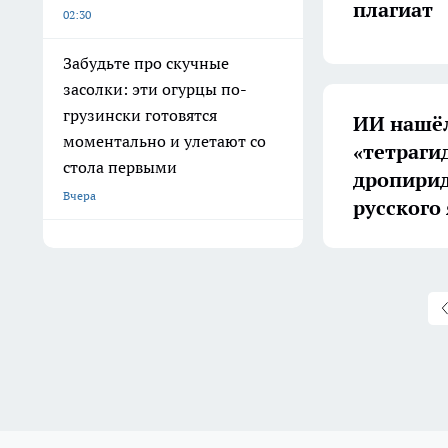
плагиат
02:30
Забудьте про скучные
засолки: эти огурцы по-
грузински готовятся
ИИ нашёл
моментально и улетают со
«тетраги
стола первыми
дропири
Вчера
русского