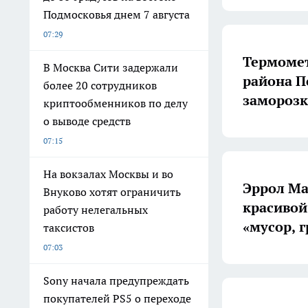
Подмосковья днем 7 августа
07:29
Термомет
В Москва Сити задержали
района П
более 20 сотрудников
заморозк
криптообменников по делу
о выводе средств
07:15
На вокзалах Москвы и во
Эррол Ма
Внуково хотят ограничить
красивой
работу нелегальных
«мусор, г
таксистов
07:03
Sony начала предупреждать
покупателей PS5 о переходе