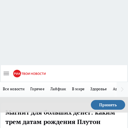
Все новости
Горячее
Лайфхак
В мире
Здоровье
Авто
Принять
Магнит для больших денег: каким
трем датам рождения Плутон