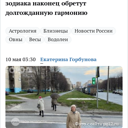
зодиака наконец обретут
долгожданную гармонию
Астрология
Близнецы
Новости России
Овны
Весы
Водолеи
10 мая 03:30
Екатерина Горбунова
Фото с сайта pg12.ru