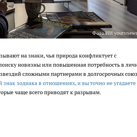
Фото ИИ youtvnews
зывают на знаки, чья природа конфликтует с
поиску новизны или повышенная потребность в лич
озвездий сложными партнерами в долгосрочных союз
знак зодиака в отношениях, и вы точно не угадаете
торые чаще всего приводят к разрывам.