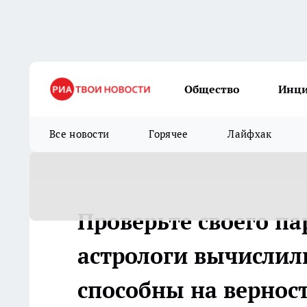
Общество
Инц
Все новости
Горячее
Лайфхак
Проверьте своего па
астрологи вычислили
способны на вернос