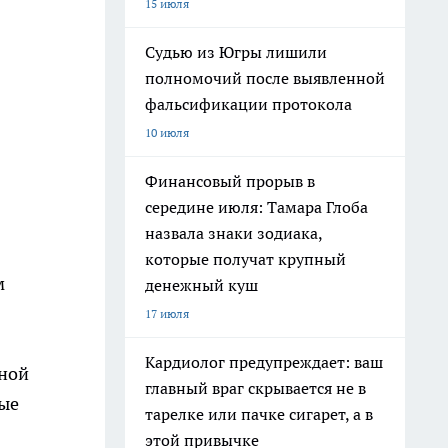
15 июля
Судью из Югры лишили
полномочий после выявленной
фальсификации протокола
10 июля
Финансовый прорыв в
середине июля: Тамара Глоба
назвала знаки зодиака,
которые получат крупный
м
денежный куш
17 июля
Кардиолог предупреждает: ваш
ьной
главный враг скрывается не в
вые
тарелке или пачке сигарет, а в
этой привычке