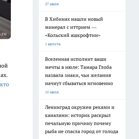
27 июля
В Хибинах нашли новый
минерал с иттрием —
.ru
«Кольский ашкрофтин»
1 августа
Вселенная исполнит ваши
ной
мечты в июле: Тамара Глоба
ах.
назвала знаки, чьи желания
начнут сбываться мгновенно
 кто
15 июля
Ленинград окружен реками и
каналами: историк раскрыл
печальную причину почему
рыба не спасла город от голода