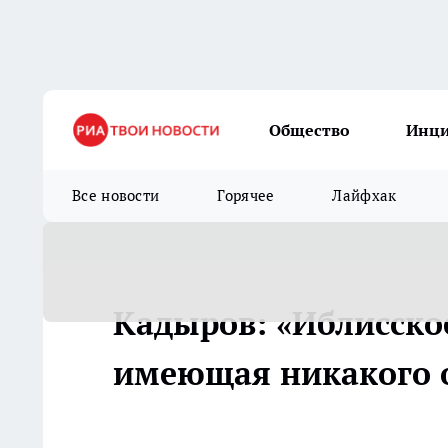
Общество
Инц
Все новости
Горячее
Лайфхак
Кадыров: «Иблисское
имеющая никакого 