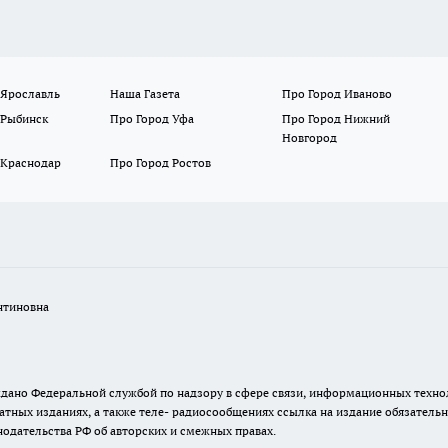
 Ярославль
Наша Газета
Про Город Иваново
 Рыбинск
Про Город Уфа
Про Город Нижний
Новгород
 Краснодар
Про Город Ростов
нтиновна
. выдано Федеральной службой по надзору в сфере связи, информационных тех
атных изданиях, а также теле- радиосообщениях ссылка на издание обязатель
одательства РФ об авторских и смежных правах.