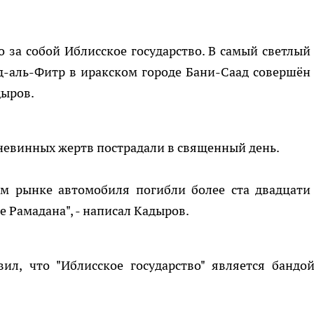
 за собой Иблисское государство. В самый светлый
д-аль-Фитр в иракском городе Бани-Саад совершён
дыров.
а невинных жертв пострадали в священный день.
ом рынке автомобиля погибли более ста двадцати
 Рамадана", - написал Кадыров.
ил, что "Иблисское государство" является бандой