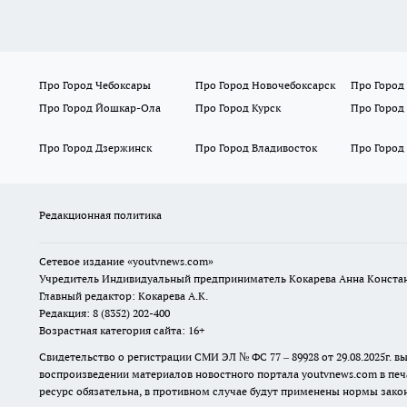
Про Город Чебоксары
Про Город Новочебоксарск
Про Город
Про Город Йошкар-Ола
Про Город Курск
Про Город
Про Город Дзержинск
Про Город Владивосток
Про Город
Редакционная политика
Сетевое издание
«youtvnews.com»
Учредитель Индивидуальный предприниматель Кокарева Анна Конста
Главный редактор: Кокарева А.К.
Редакция: 8 (8352) 202-400
Возрастная категория сайта: 16+
Свидетельство о регистрации СМИ ЭЛ № ФС 77 – 89928 от 29.08.2025г
воспроизведении материалов новостного портала youtvnews.com в печ
ресурс обязательна, в противном случае будут применены нормы закон