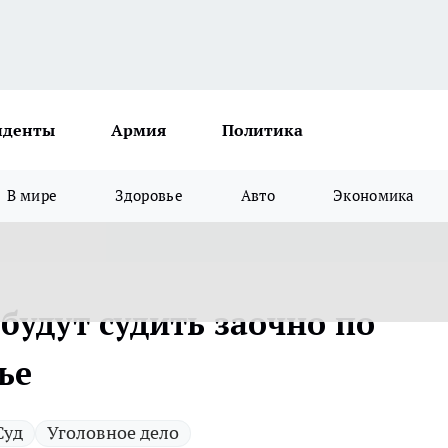
иденты
Армия
Политика
В мире
Здоровье
Авто
Экономика
будут судить заочно по
ье
Суд
Уголовное дело