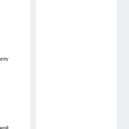
1 августа
Ленинград окружен реками и
каналами: историк раскрыл
печальную причину почему
рыба не спасла город от голода
15 июля
делу
Вы каждый раз рискуете
здоровьем: почему химики
запрещают кипятить одну и ту
же воду в чайнике дважды
8 июля
Судью из Югры лишили
полномочий после выявленной
фальсификации протокола
вной
10 июля