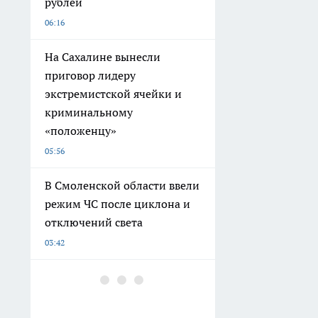
рублей
06:16
На Сахалине вынесли
приговор лидеру
экстремистской ячейки и
криминальному
«положенцу»
05:56
В Смоленской области ввели
режим ЧС после циклона и
отключений света
03:42
Никакого кольца на пальце:
5 знаков зодиака, которые
из-за влияния планет