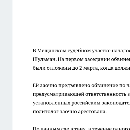
В Мещанском судебном участке началос
Шульман. На первом заседании обвинен
были отложены до 2 марта, когда долж
Ей заочно предъявлено обвинение по ча
предусматривающей ответственность з
установленных российским законодател
политолог заочно арестована.
По данным следствия, в течение одно