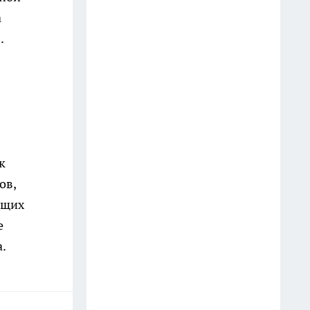
а
Финансовый прорыв в
.
середине июля: Тамара Глоба
назвала знаки зодиака,
которые получат крупный
денежный куш
17 июля
Хватит тратить деньги на
к
химию: достаточно капнуть на
ов,
втулку одно средство, чтобы
ющих
забыть о запахах навсегда
е
8 июля
.
Кардиолог предупреждает: ваш
главный враг скрывается не в
тарелке или пачке сигарет, а в