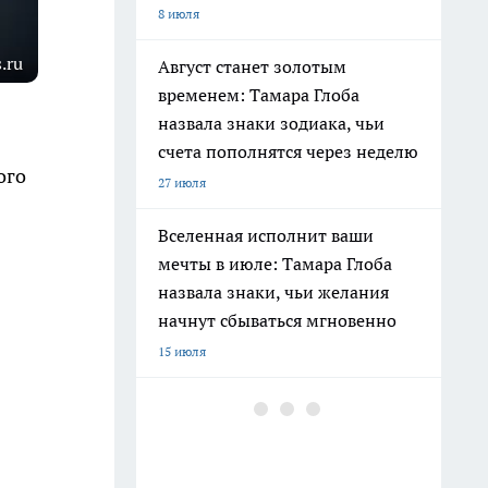
8 июля
.ru
Август станет золотым
временем: Тамара Глоба
назвала знаки зодиака, чьи
счета пополнятся через неделю
ого
27 июля
Вселенная исполнит ваши
мечты в июле: Тамара Глоба
назвала знаки, чьи желания
начнут сбываться мгновенно
15 июля
В Хибинах нашли новый
минерал с иттрием —
«Кольский ашкрофтин»