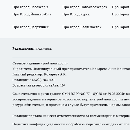
Про Город Чебоксары
Про Город Новочебоксарск
Про Город
Про Город Йошкар-Ола
Про Город Курск
Про Город
Про Город Дзержинск
Про Город Владивосток
Про Город
Редакционная политика
Сетевое издание
«youtvnews.com»
Учредитель Индивидуальный предприниматель Кокарева Анна Конста
Главный редактор: Кокарева А.К.
Редакция: 8 (8352) 202-400
Возрастная категория сайта: 16+
Свидетельство о регистрации СМИ ЭЛ № ФС 77 – 89928 от 29.08.2025г
воспроизведении материалов новостного портала youtvnews.com в печ
ресурс обязательна, в противном случае будут применены нормы закон
Редакция портала не несет ответственности за комментарии и материа
Политика конфиденциальности и обработки персональных данных поль