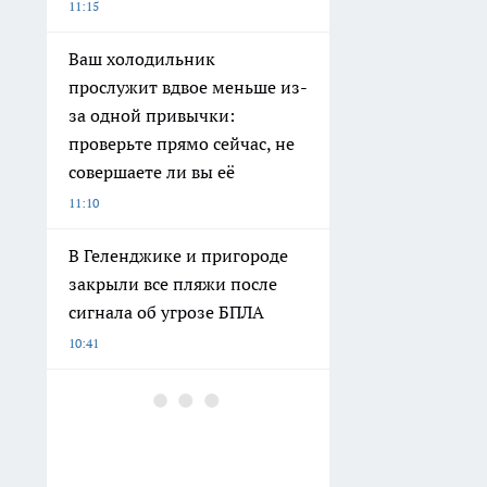
11:15
Ваш холодильник
прослужит вдвое меньше из-
за одной привычки:
проверьте прямо сейчас, не
совершаете ли вы её
11:10
В Геленджике и пригороде
закрыли все пляжи после
сигнала об угрозе БПЛА
10:41
Беру пачку дешевых
салфеток из микрофибры и
забываю о бытовой химии: 7
способов навести идеальную