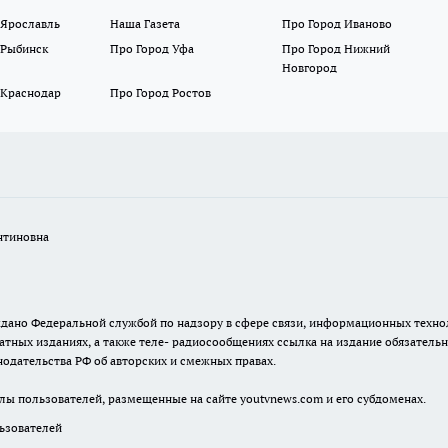
 Ярославль
Наша Газета
Про Город Иваново
 Рыбинск
Про Город Уфа
Про Город Нижний
Новгород
 Краснодар
Про Город Ростов
нтиновна
. выдано Федеральной службой по надзору в сфере связи, информационных тех
атных изданиях, а также теле- радиосообщениях ссылка на издание обязатель
одательства РФ об авторских и смежных правах.
лы пользователей, размещенные на сайте youtvnews.com и его субдоменах.
зователей