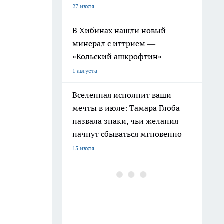
27 июля
В Хибинах нашли новый
минерал с иттрием —
«Кольский ашкрофтин»
1 августа
Вселенная исполнит ваши
мечты в июле: Тамара Глоба
назвала знаки, чьи желания
начнут сбываться мгновенно
15 июля
Ленинград окружен реками и
каналами: историк раскрыл
печальную причину почему
рыба не спасла город от голода