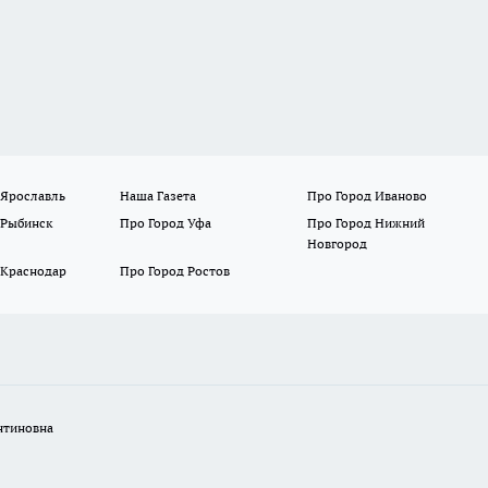
 Ярославль
Наша Газета
Про Город Иваново
 Рыбинск
Про Город Уфа
Про Город Нижний
Новгород
 Краснодар
Про Город Ростов
нтиновна