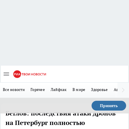
Все новости
Горячее
Лайфхак
В мире
Здоровье
Авто
Принять
Беглов: последствия атаки дронов
на Петербург полностью