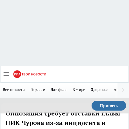
Все новости
Горячее
Лайфхак
В мире
Здоровье
Авто
Принять
Оппозиция требует отставки главы
ЦИК Чурова из-за инцидента в