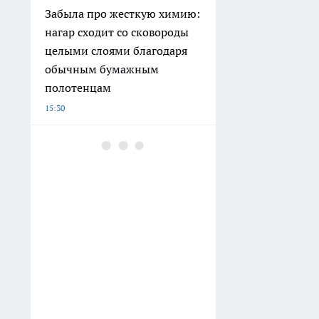
Забыла про жесткую химию:
нагар сходит со сковороды
целыми слоями благодаря
обычным бумажным
полотенцам
15:30
Единая Россия предложила
ввести единые правила и
проверки для всех
аттракционов
15:15
Забыла про другие рецепты:
эти огурцы стоят годами без
вздутых крышек и
разлетаются за пару минут