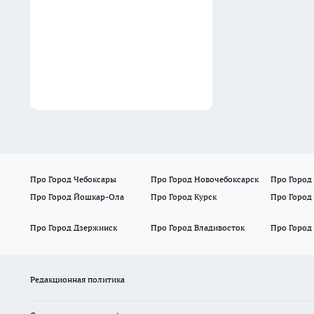
14:50
Про Город Чебоксары
Про Город Новочебоксарск
Про Город
Про Город Йошкар-Ола
Про Город Курск
Про Город
Про Город Дзержинск
Про Город Владивосток
Про Город
Редакционная политика