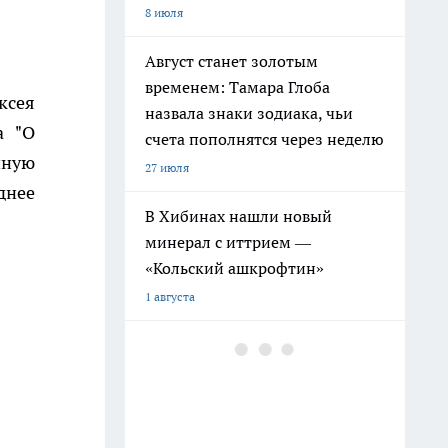
8 июля
Август станет золотым
временем: Тамара Глоба
ксея
назвала знаки зодиака, чьи
а "О
счета пополнятся через неделю
нную
27 июля
днее
В Хибинах нашли новый
минерал с иттрием —
«Кольский ашкрофтин»
1 августа
Вселенная исполнит ваши
мечты в июле: Тамара Глоба
назвала знаки, чьи желания
начнут сбываться мгновенно