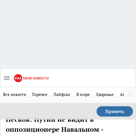
Все новости
Горячее
Лайфхак
В мире
Здоровье
Авто
Принять
Песков: Путин не видит в
оппозиционере Навальном -