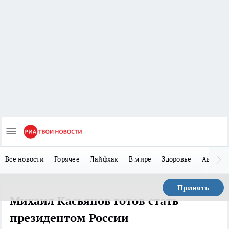
Все новости
Горячее
Лайфхак
В мире
Здоровье
Авто
Принять
Михаил Касьянов готов стать
президентом России