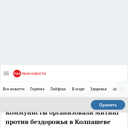
Все новости
Горячее
Лайфхак
В мире
Здоровье
Авто
Принять
Коммунисты организовали митинг
против бездорожья в Колпашеве