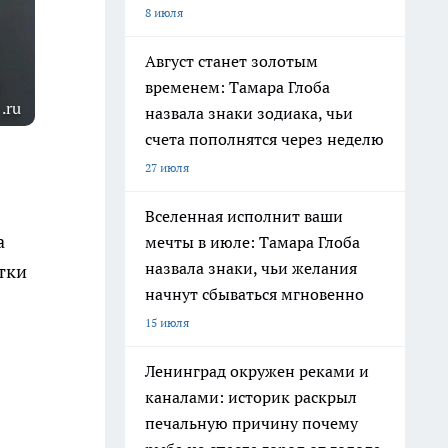
8 июля
Август станет золотым
временем: Тамара Глоба
.ru
назвала знаки зодиака, чьи
счета пополнятся через неделю
27 июля
Вселенная исполнит ваши
а
мечты в июле: Тамара Глоба
назвала знаки, чьи желания
тки
начнут сбываться мгновенно
15 июля
Ленинград окружен реками и
каналами: историк раскрыл
печальную причину почему