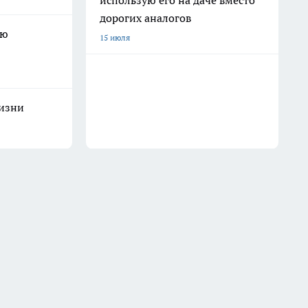
использую его на даче вместо
дорогих аналогов
ую
15 июля
жизни