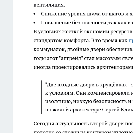
вентиляция.
Снижение уровня шума от шагов и х
Повышение безопасности, так как в
В условиях жесткой экономии ресурсов
стандартом комфорта. В то время как
п
коммуналок, двойные двери обеспечив
годы этот "апгрейд" стал массовым явл
иногда проектировались архитекторам
"Две входные двери в хрущёвках -
к условиям. Они компенсировали н
изоляцию, низкую безопасность и
по жилой архитектуре Сергей Кли
Сегодня актуальность второй двери по
полотно со сложным контуром уплотн