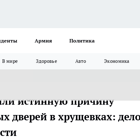
иденты
Армия
Политика
В мире
Здоровье
Авто
Экономика
ыли истинную причину
х дверей в хрущевках: дел
ости