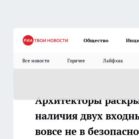
Общество
Инц
Все новости
Горячее
Лайфхак
Архитекторы раскр
наличия двух входны
вовсе не в безопасн