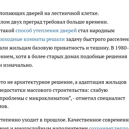
лопающих дверей на лестничной клетке.
злом двух преград требовал больше времени.
 такой
способ утепления дверей
стал народным
роходные комнаты решали
задачу быстрого расселен
али жильцам базовую приватность и тишину. В 1980-
ением, хотя в более старых домах подобные решения
и изначально.
 это не архитектурное решение, а адаптация жильцов
едостатки массового строительства: слабую
 проблемы с микроклиматом", - отметил специалист
мов.
степенно уходит в прошлое. Качественное современн
ения и многослойным наполнителем
сохраняет тепло