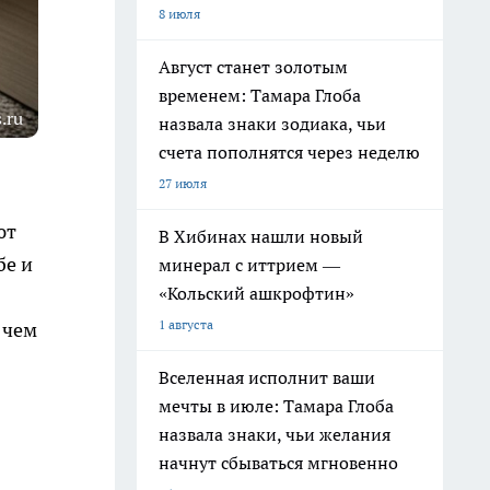
8 июля
Август станет золотым
временем: Тамара Глоба
.ru
назвала знаки зодиака, чьи
счета пополнятся через неделю
27 июля
ют
В Хибинах нашли новый
бе и
минерал с иттрием —
«Кольский ашкрофтин»
1 августа
 чем
Вселенная исполнит ваши
мечты в июле: Тамара Глоба
назвала знаки, чьи желания
начнут сбываться мгновенно