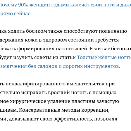
Почему 90% женщин годами калечат свои ноги и даж
прямо сейчас
.
чка ходить босиком также способствуют появлению
ддержания кожи в здоровом состоянии требуется
збежать формирования натоптышей. Если вас беспок
будет изучить советы из статьи
Толстые жёлтые ногт
змягчения без салонов и дорогих инструментов
.
сть неквалифицированного вмешательства при
оятельно исправить вросший ноготь с помощью
ное хирургическое удаление пластины зачастую
идивам. Консервативные методы коррекции,
и, доказывают свою эффективность, позволяя