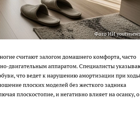
Фото ИИ youtvnews
ногие считают залогом домашнего комфорта, часто
рно-двигательным аппаратом. Специалисты указыва
обуви, что ведет к нарушению амортизации при ходь
 ношение плоских моделей без жесткого задника
ючая плоскостопие, и негативно влияет на осанку, о