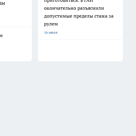
приготовиться: в ГАИ
оды
окончательно разъяснили
допустимые пределы стажа за
рулем
16 июля
ым