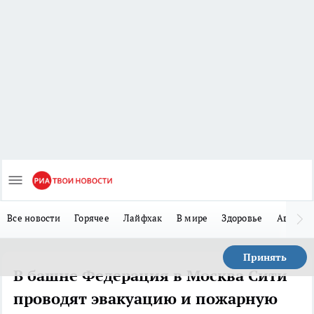
Все новости
Горячее
Лайфхак
В мире
Здоровье
Авто
Принять
В башне Федерация в Москва Сити
проводят эвакуацию и пожарную