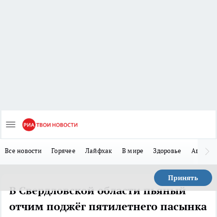
Все новости
Горячее
Лайфхак
В мире
Здоровье
Авто
Принять
В Свердловской области пьяный
отчим поджёг пятилетнего пасынка