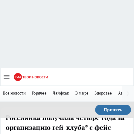
Все новости
Горячее
Лайфхак
В мире
Здоровье
Авто
Принять
Россиянка получила четыре года за
организацию гей-клуба* с фейс-