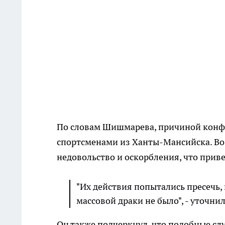
По словам Шишмарева, причиной конфл
спортсменами из Ханты-Мансийска. Во 
недовольство и оскорбления, что приве
"Их действия попытались пресечь,
массовой драки не было", - уточни
Он также подчеркнул, что подобные сл