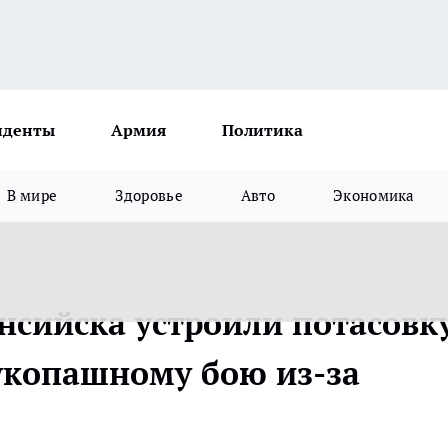
иденты
Армия
Политика
В мире
Здоровье
Авто
Экономика
сийска устроили потасовк
укопашному бою из-за