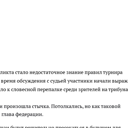
икта стало недостаточное знание правил турнира
время обсуждения с судьей участники начали выраж
ло к словесной перепалке среди зрителей на трибуна
 и произошла стычка. Потолкались, но как таковой
л глава федерации.
учаи будут решительно пресекаться в будущем для