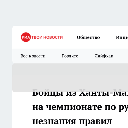
Общество
Инц
Все новости
Горячее
Лайфхак
Бойцы из Ханты-Ман
на чемпионате по р
незнания правил