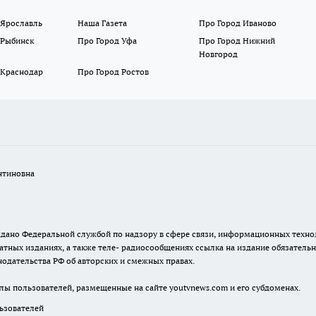
 Ярославль
Наша Газета
Про Город Иваново
 Рыбинск
Про Город Уфа
Про Город Нижний
Новгород
 Краснодар
Про Город Ростов
нтиновна
. выдано Федеральной службой по надзору в сфере связи, информационных тех
атных изданиях, а также теле- радиосообщениях ссылка на издание обязатель
одательства РФ об авторских и смежных правах.
лы пользователей, размещенные на сайте youtvnews.com и его субдоменах.
зователей