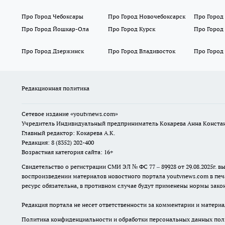
Про Город Чебоксары
Про Город Новочебоксарск
Про Город
Про Город Йошкар-Ола
Про Город Курск
Про Город
Про Город Дзержинск
Про Город Владивосток
Про Город
Редакционная политика
Сетевое издание
«youtvnews.com»
Учредитель Индивидуальный предприниматель Кокарева Анна Конста
Главный редактор: Кокарева А.К.
Редакция: 8 (8352) 202-400
Возрастная категория сайта: 16+
Свидетельство о регистрации СМИ ЭЛ № ФС 77 – 89928 от 29.08.2025г
воспроизведении материалов новостного портала youtvnews.com в печ
ресурс обязательна, в противном случае будут применены нормы закон
Редакция портала не несет ответственности за комментарии и материа
Политика конфиденциальности и обработки персональных данных поль