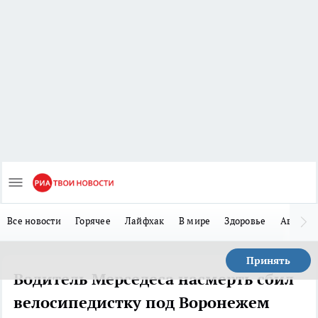
Все новости
Горячее
Лайфхак
В мире
Здоровье
Авто
Принять
Водитель Мерседеса насмерть сбил
велосипедистку под Воронежем