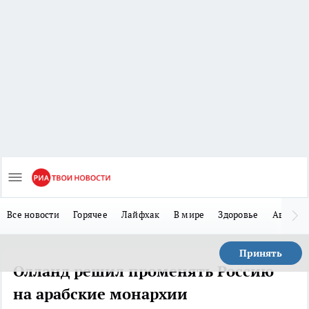
Все новости
Горячее
Лайфхак
В мире
Здоровье
Авто
Принять
Олланд решил променять Россию
на арабские монархии