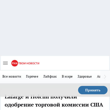
Все новости
Горячее
Лайфхак
В мире
Здоровье
Авто
Принять
Lafarge и Holcim получили
одобрение торговой комиссии США